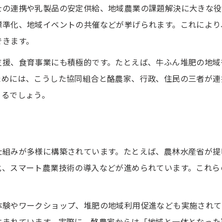
士の連携や乳製品の安定供給、地域農業の課題解決に大きな役
酪農活動が地域の未来を支える力
標準化、地域イベントの共催などが挙げられます。これにより
酪農体験が子どもの成長に与える影響
できます。
協同組合と連携した未来志向の酪農
支援、食育事業にも積極的です。たとえば、牛ふん堆肥の地域
持続可能な地域社会を築く酪農の意義
ためには、こうした協同組合と酪農家、行政、住民の三者が連
酪農が促す世代間交流の大切さ
まるでしょう。
家族で楽しむ食育と酪農イベント情報
食育と酪農体験で家族の絆を深める方法
お問い合わせはこちら
お問い合わせはこちら
親子で参加しやすい酪農イベント特集
仕組みが多様に構築されています。たとえば、農林水産省が提
酪農協同組合が主催する食育プログラム
化、スマート農業技術の導入などが進められています。これら
食育イベントで体感する酪農の魅力
家族で学べる酪農体験のおすすめポイント
体験やワークショップ、堆肥の地域利用促進なども実施されて