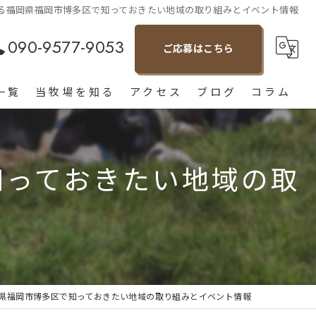
る福岡県福岡市博多区で知っておきたい地域の取り組みとイベント情報
090-9577-9053
ご応募はこちら
一覧
当牧場を知る
アクセス
ブログ
コラム
朝倉市の酪農
知っておきたい地域の取
経験者
未経験
アルバイト
転職
県福岡市博多区で知っておきたい地域の取り組みとイベント情報