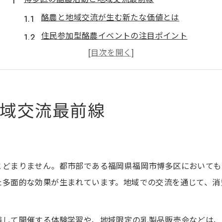
酪農と地域交流が生む新たな価値とは
住民参加型酪農イベントの注目ポイント
協同組合と酪農が支える地域の絆
酪農業の現場で実践される地域連携
都市部で広がる酪農活動の魅力発見
域交流最前線
酪農が紡ぐ博多区の食と環境の今
酪農と地産地消が支える地域の食卓
は
環境保全と酪農活動の持続可能な関係
地域資源循環に貢献する酪農の役割
とどまりません。都市部である福岡県福岡市博多区においても
た多面的な効果が生まれています。地域での交流を通じて、消
食育と酪農体験から学ぶ環境意識
。
酪農協同組合による食と環境の取組
地域で関わる酪農体験とイベント案内
携して開催する体験学習や、地域限定の乳製品販売会などは、