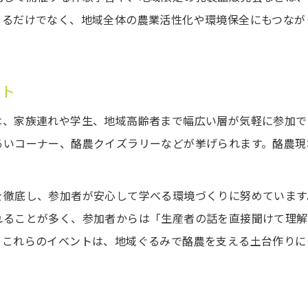
めるだけでなく、地域全体の農業活性化や環境保全にもつなが
酪農体験イベントで広がる学びの場
家族で楽しむ酪農イベントの選び方
協同組合主催の酪農体験が好評の理由
ント
地域で人気の酪農イベント最新情報
は、家族連れや学生、地域高齢者まで幅広い層が気軽に参加で
酪農体験を通じて深まる地域交流
あいコーナー、酪農クイズラリーなどが挙げられます。酪農現
都市の中で実感する酪農の役割とは
都市生活と酪農の意外なつながり
を徹底し、参加者が安心して学べる環境づくりに努めています
酪農が都市環境にもたらす効果とは
れることが多く、参加者からは「生産者の話を直接聞けて理解
身近な酪農活動で感じる地域貢献
。これらのイベントは、地域ぐるみで酪農を支える土台作りに
都市部で進む酪農と環境保全の取組
酪農協同組合が果たす都市の役割
身近な酪農活動が未来を育む理由