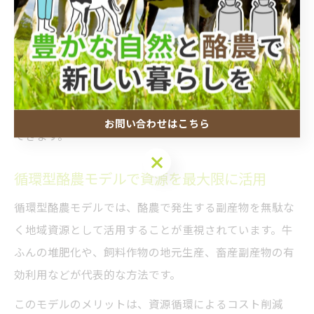
が生まれています。
また、地域コミュニティとの密接な連携により、酪農の
担い手自身が地域の課題解決に積極的に関与し、持続可
能な農業モデルの普及が進んでいます。こうした実例か
ら、酪農と地域が一体となった循環型農業の強みが実感
お問い合わせはこちら
できます。
お問い合わせはこちら
循環型酪農モデルで資源を最大限に活用
循環型酪農モデルでは、酪農で発生する副産物を無駄な
く地域資源として活用することが重視されています。牛
ふんの堆肥化や、飼料作物の地元生産、畜産副産物の有
効利用などが代表的な方法です。
このモデルのメリットは、資源循環によるコスト削減