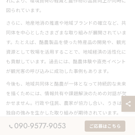
れにより、環境負荷の軽減と農作物の品質向上が同時に
図られています。
さらに、地産地消の推進や地域ブランドの確立など、共
同体を中心としたさまざまな取り組みが展開されていま
す。たとえば、酪農製品を使った特産品の開発や、観光
資源として牧場を活用することで、地域経済の活性化に
も貢献しています。過去には、酪農体験や直売イベント
が観光客の呼び込みに成功した事例もあります。
今後も、地域共同体と酪農が一体となって持続的な未来
を描くためには、情報共有や課題解決のための対話が欠
かせません。行政や住民、農家が協力し合い、うきは市
独自の強みを生かした取り組みが期待されています。
090-9577-9053
ご応募はこちら
酪農の可能性を広げる地域の協力体制