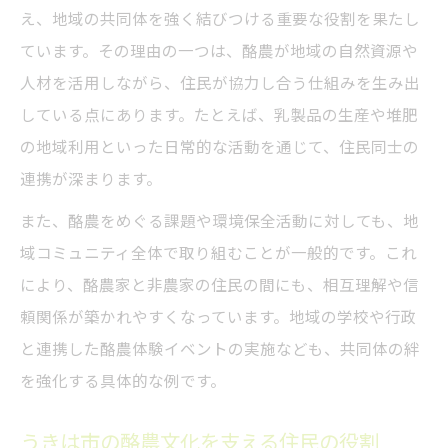
え、地域の共同体を強く結びつける重要な役割を果たし
持続可能性を高める酪農の工夫と実践例
ています。その理由の一つは、酪農が地域の自然資源や
酪農が地域全体の農業成長を支える仕組み
人材を活用しながら、住民が協力し合う仕組みを生み出
地域資源を生かす酪農の循環型モデル
している点にあります。たとえば、乳製品の生産や堆肥
酪農が支える地域循環型農業の実例紹介
の地域利用といった日常的な活動を通じて、住民同士の
循環型酪農モデルで資源を最大限に活用
連携が深まります。
酪農の取り組みが地域の資源価値を高める
また、酪農をめぐる課題や環境保全活動に対しても、地
藁やもみ殻の循環利用と酪農の役割
域コミュニティ全体で取り組むことが一般的です。これ
地域全体で実践される酪農の循環型仕組み
により、酪農家と非農家の住民の間にも、相互理解や信
福岡県うきは市発酪農による地域活性化
頼関係が築かれやすくなっています。地域の学校や行政
と連携した酪農体験イベントの実施なども、共同体の絆
酪農がうきは市の地域経済を支える理由
を強化する具体的な例です。
地域活性化へ導く酪農の新しい挑戦とは
酪農と観光資源が生む地域の魅力を分析
うきは市の酪農文化を支える住民の役割