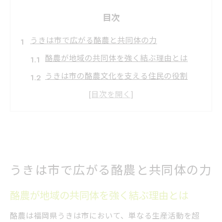
目次
うきは市で広がる酪農と共同体の力
酪農が地域の共同体を強く結ぶ理由とは
うきは市の酪農文化を支える住民の役割
共同体と酪農の協力がもたらす新たな価値
酪農を通じた地域活性化の具体的な取り組
み
農的暮らしと酪農のつながりを探る魅力
持続可能な農業を支える酪農の知恵
うきは市で広がる酪農と共同体の力
酪農の知恵が持続可能な農業を生み出す
酪農が地域の共同体を強く結ぶ理由とは
堆肥や飼料循環に見る酪農の環境配慮
酪農は福岡県うきは市において、単なる生産活動を超
酪農と地域資源活用による農業の進化