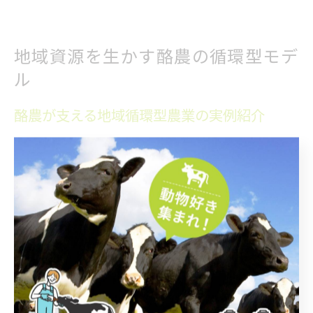
地域資源を生かす酪農の循環型モデ
ル
酪農が支える地域循環型農業の実例紹介
福岡県うきは市では、酪農が地域循環型農業の要として
重要な役割を担っています。酪農から排出される堆肥や
副産物は、地域の畑作や果樹栽培に活用され、土壌の改
良や作物の品質向上に寄与しています。
たとえば、松野牧場では牛のふん尿を堆肥化し、近隣の
農家へ提供することで、地域全体で資源を循環させる取
り組みが進められています。こうした連携によって、農
業の生産性と環境負荷の軽減が両立されるという成功例