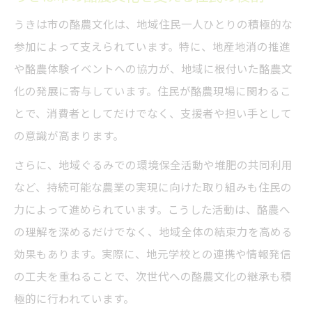
酪農による雇用創出と産業発展の可能性
うきは市の酪農文化は、地域住民一人ひとりの積極的な
酪農の強みがうきは市を元気にする要因
参加によって支えられています。特に、地産地消の推進
共同体が導く酪農の未来と新しい可能性
や酪農体験イベントへの協力が、地域に根付いた酪農文
共同体の絆が酪農の未来を切り開く要素
化の発展に寄与しています。住民が酪農現場に関わるこ
酪農の新たな担い手育成と共同体の連携
とで、消費者としてだけでなく、支援者や担い手として
地域共同体と酪農が描く持続的な未来像
の意識が高まります。
酪農の可能性を広げる地域の協力体制
さらに、地域ぐるみでの環境保全活動や堆肥の共同利用
酪農における共同体支援の重要性とは
など、持続可能な農業の実現に向けた取り組みも住民の
うきは市で体感する酪農と農的暮らし
力によって進められています。こうした活動は、酪農へ
の理解を深めるだけでなく、地域全体の結束力を高める
酪農を通じて実感する農的暮らしの魅力
効果もあります。実際に、地元学校との連携や情報発信
農家の想いが詰まった酪農体験のすすめ
の工夫を重ねることで、次世代への酪農文化の継承も積
地域の食と酪農が彩るうきは市の暮らし
極的に行われています。
酪農に触れることで広がる地域理解の深さ