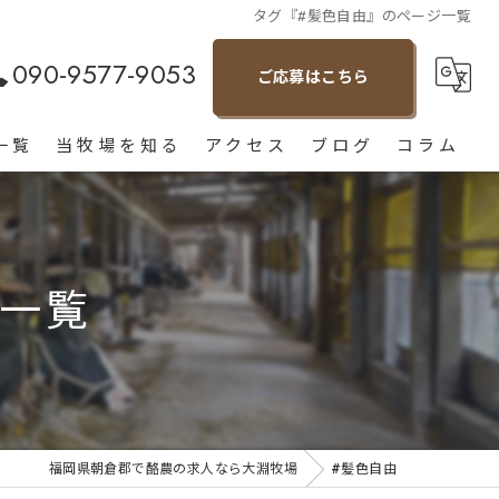
タグ『#髪色自由』のページ一覧
090-9577-9053
ご応募はこちら
一覧
当牧場を知る
アクセス
ブログ
コラム
朝倉市の酪農
経験者
ジ一覧
未経験
アルバイト
転職
福岡県朝倉郡で酪農の求人なら大淵牧場
#髪色自由