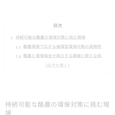
目次
持続可能な酪農の環保対策に挑む現場
酪農現場で広がる循環型環保対策の実践例
酪農と環境保全が両立する課題と新たな挑
戦
現場が注目する酪農の資源循環と地域連携
酪農経営の持続化へ環保対策が果たす役割
環境配慮型酪農の先進事例から学ぶ実践法
酪農経営で環境と共生するための工夫
持続可能な酪農の環保対策に挑む現
酪農経営で取り入れたい環保対策の工夫例
場