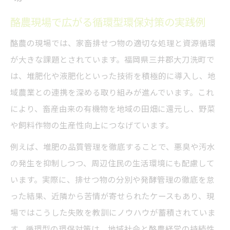
酪農と地域環境が調和するための新しい考
酪農現場で広がる循環型環保対策の実践例
え方
酪農の現場では、家畜排せつ物の適切な処理と資源循環
堆肥化技術で進める酪農の環境負荷低減策
が大きな課題とされています。福岡県三井郡大刀洗町で
酪農経営における実践的な環境共生への道
は、堆肥化や液肥化といった技術を積極的に導入し、地
酪農と地域住民が共存する工夫と配慮ポイ
域農業との連携を深める取り組みが進んでいます。これ
ント
により、畜産由来の有機物を地域の田畑に還元し、野菜
環境配慮型酪農への道を大刀洗町で模索
や飼料作物の生産性向上につなげています。
酪農の環境配慮が大刀洗町で進む背景とは
例えば、堆肥の品質管理を徹底することで、悪臭や汚水
地域一体で取り組む酪農の環境対策と工夫
の発生を抑制しつつ、周辺住民の生活環境にも配慮して
酪農経営に生かす環境配慮型技術の導入方
います。実際に、排せつ物の分別や発酵管理の徹底を怠
法
った結果、近隣から苦情が寄せられたケースもあり、現
大刀洗町の酪農現場で注目される循環型事
場ではこうした失敗を教訓にノウハウが蓄積されていま
例
す。循環型の環保対策は、地域社会と酪農経営の持続性