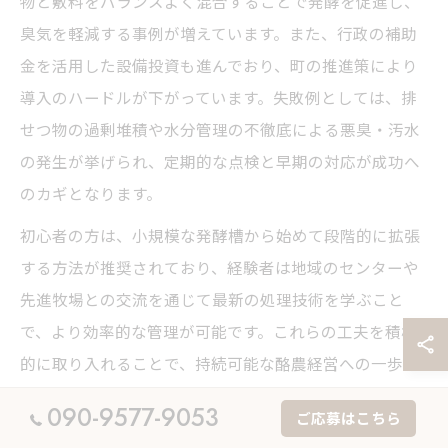
物と敷料をバランスよく混合することで発酵を促進し、
臭気を軽減する事例が増えています。また、行政の補助
金を活用した設備投資も進んでおり、町の推進策により
導入のハードルが下がっています。失敗例としては、排
せつ物の過剰堆積や水分管理の不徹底による悪臭・汚水
の発生が挙げられ、定期的な点検と早期の対応が成功へ
のカギとなります。
初心者の方は、小規模な発酵槽から始めて段階的に拡張
する方法が推奨されており、経験者は地域のセンターや
先進牧場との交流を通じて最新の処理技術を学ぶこと
で、より効率的な管理が可能です。これらの工夫を積極
的に取り入れることで、持続可能な酪農経営への一歩を
踏み出せます。
090-9577-9053
ご応募はこちら