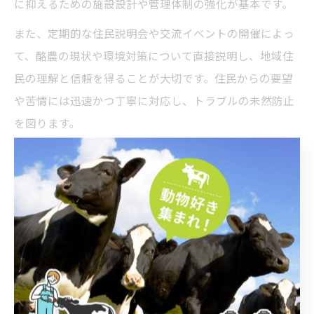
に抑えるための施設設計や管理体制の強化が基本です。
また、定期的な住民説明会や交流イベントの開催によっ
て、酪農の現状や環境対策について直接説明し、地域住
民の理解と信頼を得ることが大切です。住民からの要望
や苦情には迅速かつ丁寧に対応し、トラブルの未然防止
を図ります。
特に大刀洗町では、地域コミュニティの活性化やまちづ
くりの一環として、酪農体験や資源循環活動への参加が
推進されています。こうした取り組みは、住民の意識向
上や次世代への環境教育にもつながり、持続可能な地域
社会の形成に大きく寄与します。