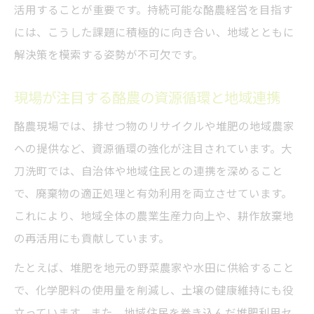
活用することが重要です。持続可能な酪農経営を目指す
家畜排せつ物処理が地域に与える影響とは
には、こうした課題に積極的に向き合い、地域とともに
酪農で重要な家畜排せつ物処理の基本と工
解決策を模索する姿勢が不可欠です。
夫
地域で進める酪農の排せつ物資源化と循環
現場が注目する酪農の資源循環と地域連携
利用
酪農現場では、排せつ物のリサイクルや堆肥の地域農家
酪農現場の臭気・汚水対策がもたらす成果
への提供など、資源循環の強化が注目されています。大
とは
刀洗町では、自治体や地域住民との連携を深めること
酪農と地域住民が連携する排せつ物対策の
で、廃棄物の適正処理と有効利用を両立させています。
実情
これにより、地域全体の農業生産力向上や、耕作放棄地
酪農の堆肥化技術が地域農業にもたらす恩
の再活用にも貢献しています。
恵
たとえば、堆肥を地元の野菜農家や水田に供給すること
先進技術で変わる酪農現場の環境対策実例
で、化学肥料の使用量を削減し、土壌の健康維持にも役
酪農の先進技術導入で実現する環境負荷削
立っています。また、地域住民を巻き込んだ堆肥利用セ