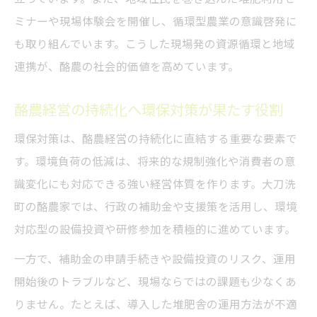
減
ミナーや現場体験会を開催し、循環型農業の意識啓発に
バイオガスや堆肥化による酪農現場の革新
も取り組んでいます。こうした現場発の資源循環と地域
酪農の環境対策に役立つ新技術とその効果
連携が、酪農の社会的価値を高めています。
酪農経営者が注目する最新の環保設備と手
酪農経営の持続化へ環保対策が果たす役割
法
酪農現場で実感できる環境技術導入の利点
環保対策は、酪農経営の持続化に直結する重要な要素で
す。環境負荷の低減は、将来的な規制強化や消費者の意
識変化にも対応できる強い経営体質を作ります。大刀洗
町の酪農家では、行政の補助金や支援策を活用し、環境
対応型の設備投資や研修参加を積極的に進めています。
一方で、補助金の申請手続きや設備投資のリスク、運用
開始後のトラブルなど、現場ならではの課題も少なくあ
りません。たとえば、導入した堆肥舎の運用方法が不適