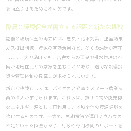
酪農と環境が共栄する未来を描くためのヒ
を両立させるために不可欠です。
ント
酪農と環境保全が両立する課題と新たな挑戦
福岡県の補助金を活用した酪農の成功術
酪農経営に役立つ福岡県の補助金活用のコ
酪農と環境保全の両立には、悪臭・汚水対策、温室効果
ツ
ガス排出削減、資源の有効活用など、多くの課題が存在
酪農の環保対策で利用できる支援策の探し
します。大刀洗町でも、畜舎からの悪臭や排水管理の不
方
備が地域住民との摩擦を生むことがあり、適切な設備投
資や管理体制の見直しが求められています。
福岡県農業経営支援策ガイドの活用ポイン
ト
新たな挑戦としては、バイオガス発電やスマート農業技
酪農と補助金制度を組み合わせた成功事例
術の導入が挙げられます。これらは、排せつ物や廃棄物
紹介
をエネルギー源として再利用し、地域全体の資源循環を
酪農経営の安定化へ行政支援を最大限活用
強化するものです。一方で、初期投資や運用ノウハウの
する
不足といった障壁もあり、行政や専門機関のサポートを