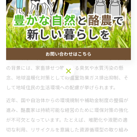
環境配慮型酪農への道を大刀洗町で
模索
酪農の環境配慮が大刀洗町で進む背景とは
福岡県三井郡大刀洗町では、地域の農業と自然環境の調
お問い合わせはこちら
和がこれまで以上に求められるようになっています。そ
の背景には、家畜排せつ物による臭気や水質汚染の懸
お問い合わせはこちら
念、地球温暖化対策としての温室効果ガス排出抑制、そ
して地域住民の生活環境への配慮が挙げられます。
近年、国や自治体からの環境規制や補助金制度の整備が
進み、酪農家は持続可能な経営のために環保対策の強化
が不可欠となっています。たとえば、堆肥化や液肥の適
切な利用、リサイクルを意識した資源循環型の取り組み